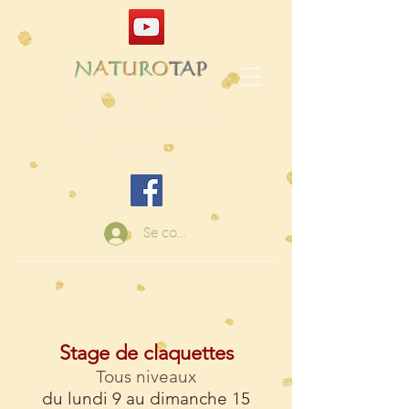
N
A
T
U
R
O
TAP
La santé par la nature,
le sport, le bien-être et la
musique
Se connecter
S
tage de claquettes
Tous niveaux
du lundi 9 au dimanche 15