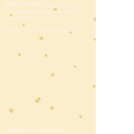
TAP 1
et
DOU 1
(également ceux qui
n'ont jamais fait de claquettes et même les
niveaux supérieurs
)
Objectif
: faciliter la gestion du poids du corps
Initiation aux claquettes