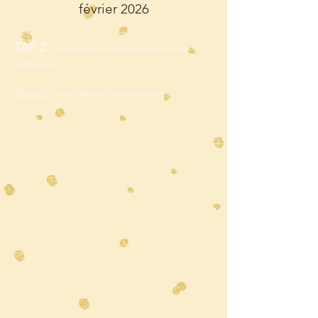
février 2026
TAP 2
(2e année de claquettes et niveaux
supérieurs)
Objectif
: shim-sham et improvisation