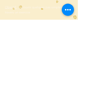
Objectif
: découvrir quelques pas simples à
travers un exercice
MJC du Laü
81 avenue du Loup
64000 Pau
Le tarif