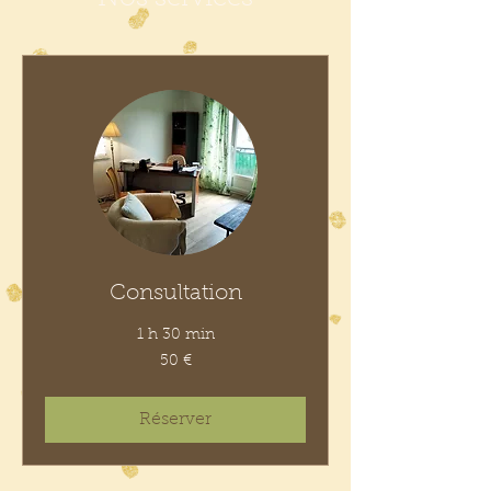
Consultation
1 h 30 min
50
50 €
euros
Réserver