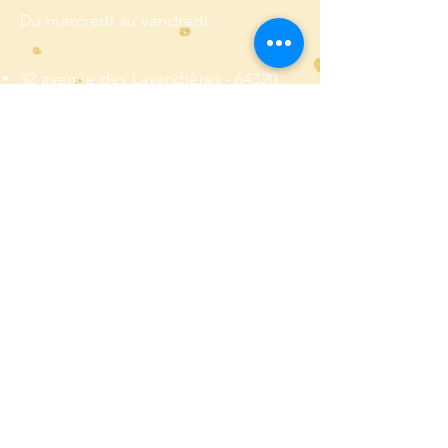
Du mercredi au vendredi :
32 avenue des Lavandières - 64320
BIZANOS
Du samedi au mardi :
5 chemin d'Ossau - 64260 LYS
Téléconsultations toute la semaine
sur
WhatsApp
© Valérie Arbus 2017
Contact :
06 21 66 85 60