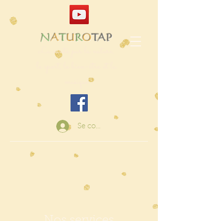
N
A
T
U
R
O
TAP
La santé par la nature,
le sport, le bien-être et la
musique
Se connecter
Nos services