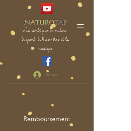
N
A
T
U
R
O
TAP
La santé par la nature,
le sport, le bien-être et la
musique
Se connecter
Remboursement