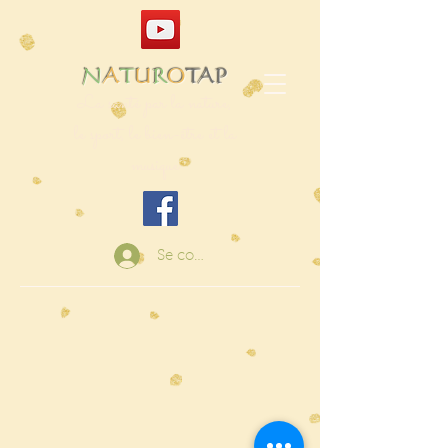
N
A
T
U
R
O
TAP
La santé par la nature,
le sport, le bien-être et la
musique
Se connecter
Retour au catalogue